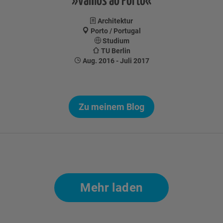
»Vamos ao Porto«
Architektur
Porto / Portugal
Studium
TU Berlin
Aug. 2016 - Juli 2017
Zu meinem Blog
Seitennummerierung
Mehr laden
der
Beiträge