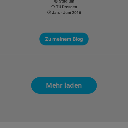
Studium
TU Dresden
Jan. - Juni 2016
Zu meinem Blog
Seitennummerierung
Mehr laden
der
Beiträge