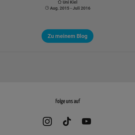
Uni Kiel
Aug. 2015 - Juli 2016
Zu meinem Blog
Seitennummerierung
der
Beiträge
Folge uns auf
Instagram
TikTok
YouTube