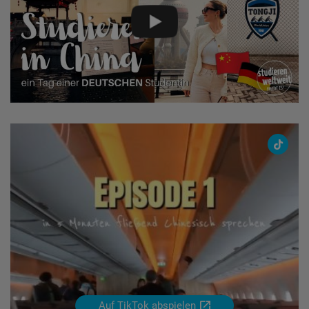
TikTok
Mona
Episode
1
Auf TikTok abspielen