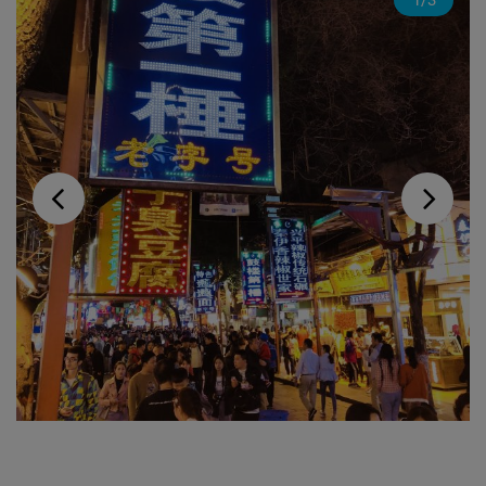
1
/
3