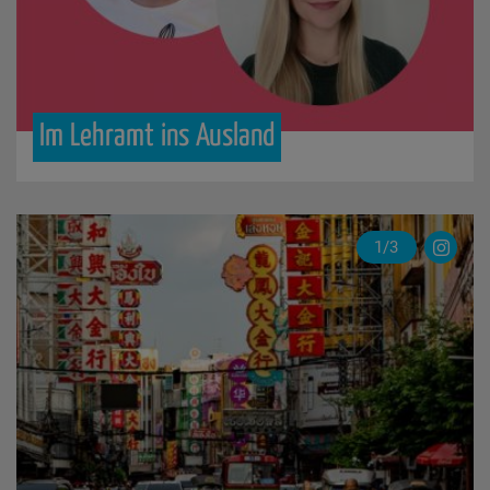
Im
Lehramt
ins
Ausland
Update
1/3
Successful:
Wie
Thailand
mich
verändert
hat