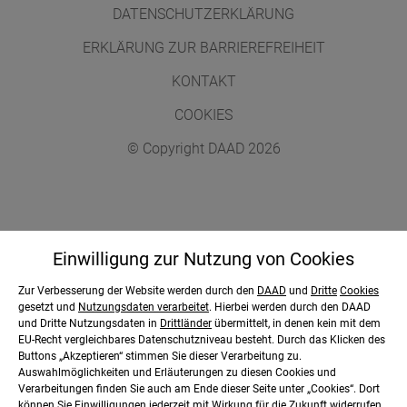
DATENSCHUTZERKLÄRUNG
ERKLÄRUNG ZUR BARRIEREFREIHEIT
KONTAKT
COOKIES
© Copyright DAAD 2026
Gefördert durch:
Einwilligung zur Nutzung von
Cookies
Zur Verbesserung der Website werden durch den
DAAD
und
Dritte
Cookies
gesetzt und
Nutzungsdaten verarbeitet
. Hierbei werden durch den DAAD
und Dritte Nutzungsdaten in
Drittländer
übermittelt, in denen kein mit dem
EU-Recht vergleichbares Datenschutzniveau besteht. Durch das Klicken des
Buttons „Akzeptieren“ stimmen Sie dieser Verarbeitung zu.
Auswahlmöglichkeiten und Erläuterungen zu diesen Cookies und
Verarbeitungen finden Sie auch am Ende dieser Seite unter „Cookies“. Dort
können Sie Einwilligungen jederzeit mit Wirkung für die Zukunft
widerrufen
.