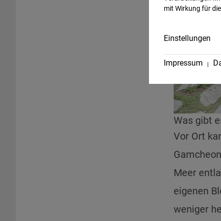
mit Wirkung für di
Einstellungen
Impressum
Da
Was gibt e
Vor Ort ka
Gamcheon C
Meer entla
eigenen Bl
weniger he