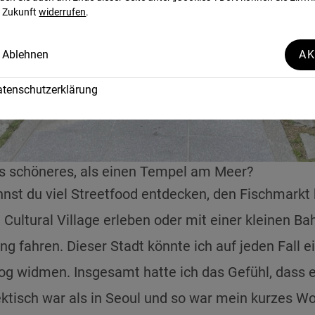
e Zukunft
widerrufen
.
Ablehnen
AK
tenschutzerklärung
s schöneres, als einen Tempel am Meer?
nnst du viel Streetfood entdecken, den Fischmarkt
ultural Village erleben oder mit einer kleinen B
ng fahren. Dieser Stadt könnte ich auf jeden Fall e
og widmen. Insgesamt hatte ich das Gefühl, dass 
ktisch war als in Seoul und so war mein kurzes 