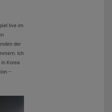
iel live im
en
renden der
ümmern. Ich
 in Korea
ion –