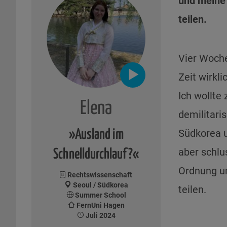
und meine 
teilen.
Vier Woche
Zeit wirkl
Ich wollte
Elena
demilitari
Südkorea 
»Ausland im
aber schlus
Schnelldurchlauf?«
Ordnung un
Rechtswissenschaft
Seoul / Südkorea
teilen.
Summer School
FernUni Hagen
Juli 2024