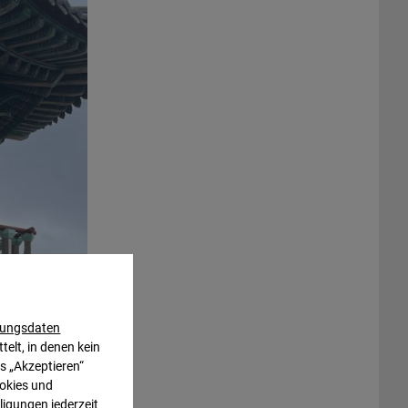
ungsdaten
telt, in denen kein
s „Akzeptieren“
ookies und
ligungen jederzeit