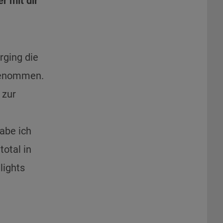
 mit dir
rging die
rgenommen.
 zur
abe ich
total in
lights