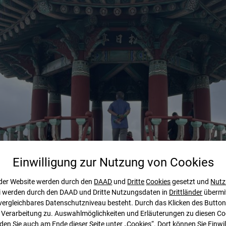
Einwilligung zur Nutzung von
Cookies
der Website werden durch den
DAAD
und
Dritte
Cookies
gesetzt und
Nutz
ei werden durch den DAAD und Dritte Nutzungsdaten in
Drittländer
übermit
vergleichbares Datenschutzniveau besteht. Durch das Klicken des Button
r Verarbeitung zu. Auswahlmöglichkeiten und Erläuterungen zu diesen C
den Sie auch am Ende dieser Seite unter „Cookies“. Dort können Sie Einwil