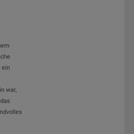
inem
sche
 ein
n war,
 das
ndvolles