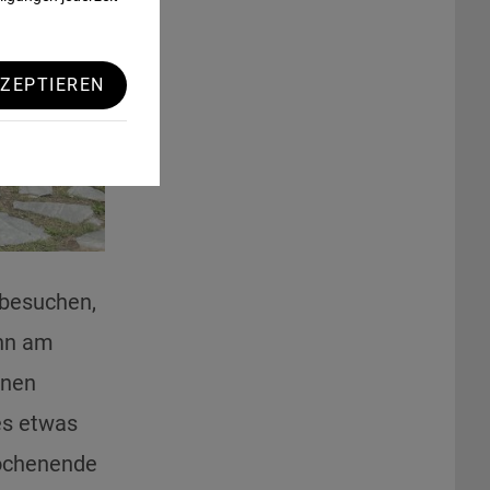
ZEPTIEREN
 besuchen,
ahn am
inen
es etwas
Wochenende