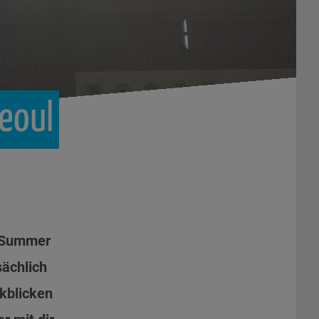
eoul
r Summer
sächlich
ckblicken