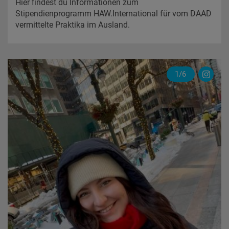
Hier findest du Informationen zum
Stipendienprogramm HAW.International für vom DAAD
vermittelte Praktika im Ausland.
Sarah
1/6
USA
some
news…
#StudierenWe
(Instagram)