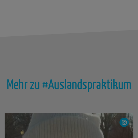
Mehr zu #Auslandspraktikum
Sarah
USA
Ab