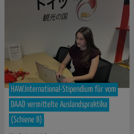
HAW.International-Stipendium
für
vom
DAAD
vermittelte
Auslandspraktika
(Schiene
B)