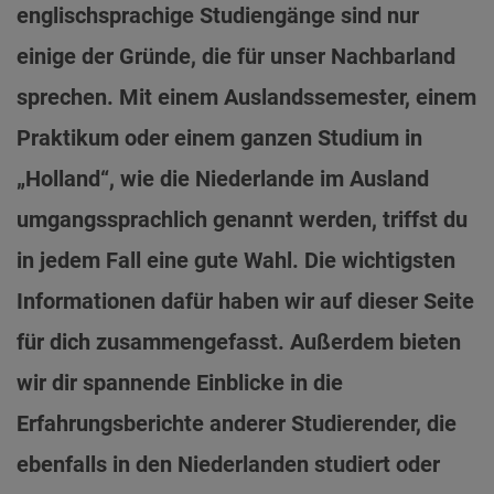
Wie finde ich ein Praktikum in den
englischsprachige Studiengänge sind nur
Niederlanden?
einige der Gründe, die für unser Nachbarland
Tipps & Erfahrungen von Studierenden:
sprechen. Mit einem Auslandssemester, einem
Thema Finanzierung
Wie kann ich mein Studium in den
Praktikum oder einem ganzen Studium in
Niederlanden finanzieren?
„Holland“, wie die Niederlande im Ausland
umgangssprachlich genannt werden, triffst du
in jedem Fall eine gute Wahl. Die wichtigsten
Informationen dafür haben wir auf dieser Seite
für dich zusammengefasst. Außerdem bieten
wir dir spannende Einblicke in die
Erfahrungsberichte anderer Studierender, die
ebenfalls in den Niederlanden studiert oder