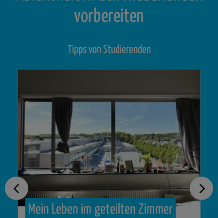
vorbereiten
Tipps von Studierenden
Mein
Leben
im
geteilten
Zimmer