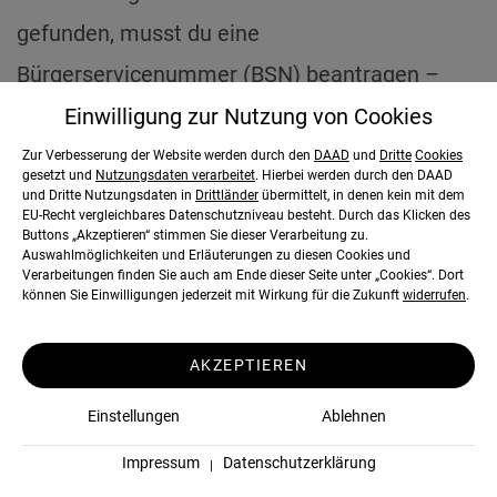
gefunden, musst du eine
Bürgerservicenummer (BSN) beantragen –
erst dann kann dir dein Gehalt ausgezahlt
Einwilligung zur Nutzung von
Cookies
werden, das in den Niederlanden für ein
Zur Verbesserung der Website werden durch den
DAAD
und
Dritte
Cookies
gesetzt und
Nutzungsdaten verarbeitet
. Hierbei werden durch den DAAD
Praktikum meist um die 500 Euro im Monat
und Dritte Nutzungsdaten in
Drittländer
übermittelt, in denen kein mit dem
EU-Recht vergleichbares Datenschutzniveau besteht. Durch das Klicken des
liegt.
Buttons „Akzeptieren“ stimmen Sie dieser Verarbeitung zu.
Auswahlmöglichkeiten und Erläuterungen zu diesen Cookies und
Verarbeitungen finden Sie auch am Ende dieser Seite unter „Cookies“. Dort
können Sie Einwilligungen jederzeit mit Wirkung für die Zukunft
widerrufen
.
AKZEPTIEREN
Einstellungen
Ablehnen
Tipps & Erfahrungen von
Impressum
Datenschutzerklärung