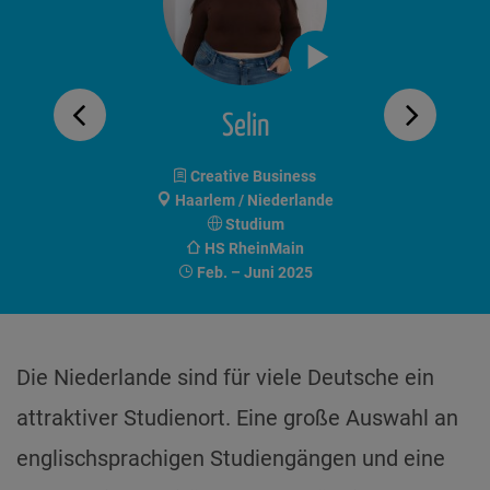
Selin
ernational
Creative Business
BW
Haarlem / Niederlande
de
Studium
HS RheinMain
Techn
23
Feb. – Juni 2025
Die Niederlande sind für viele Deutsche ein
attraktiver Studienort. Eine große Auswahl an
englischsprachigen Studiengängen und eine