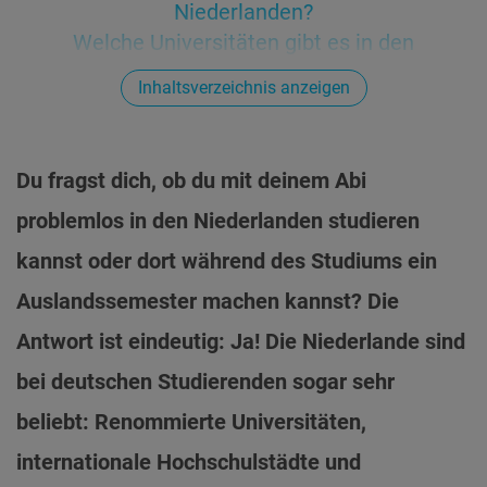
Niederlanden?
Welche Universitäten gibt es in den
Niederlanden? Wie finde ich den passenden
Inhaltsverzeichnis anzeigen
Studiengang?
Gibt es ein Studienangebot in englischer
Sprache?
Du fragst dich, ob du mit deinem Abi
Aufenthalt in den Niederlanden vorbereiten
problemlos in den Niederlanden studieren
Welche Zulassungsvoraussetzungen gelten
an niederländischen Hochschulen?
kannst oder dort während des Studiums ein
Wozu benötige ich Studielink?
Auslandssemester machen kannst? Die
Kurz gefasst: Alle wichtigsten Infos zum
Antwort ist eindeutig: Ja! Die Niederlande sind
Studienaufenthalt auf einen Blick
Was sollte ich noch vor meiner Abreise aus
bei deutschen Studierenden sogar sehr
Deutschland regeln?
beliebt: Renommierte Universitäten,
Was kostet es in den Niederlanden zu
internationale Hochschulstädte und
studieren?